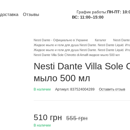
График работы:
ПН-ПТ: 10:
 доставка
Отзывы
ВС: 11:00–15:00
тная информация
и
Обмен и возврат
вательское соглашение
Nesti Dante - Официально в Украине
Каталог
Nesti Dant
Жидкое мыло и гели для душа Nesti Dante. Nesti Dante Liquid. И
Жидкое мыло и гели для душа Nesti Dante. Nesti Dante Liquid. И
Nesti Dante Villa Sole Chinotto di Amalfi жидкое мыло 500 мл
Nesti Dante Villa Sole 
мыло 500 мл
В наличии
Артикул: 837524004289
Оставить отзыв
510 грн
555 грн
В наличии