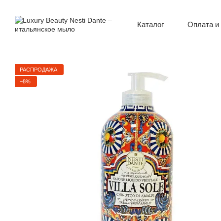
Перейти к основному контенту
Оплата и
Каталог
О нас
Контак
Новост
Пользо
РАСПРОДАЖА
−8%