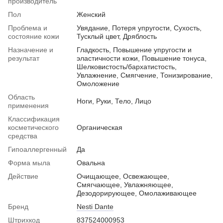
производитель
Пол
Женский
Проблема и
Увядание, Потеря упругости, Сухость,
состояние кожи
Тусклый цвет, Дряблость
Назначение и
Гладкость, Повышение упругости и
результат
эластичности кожи, Повышение тонуса,
Шелковистость/бархатистость,
Увлажнение, Смягчение, Тонизирование,
Омоложение
Область
Ноги, Руки, Тело, Лицо
применения
Классификация
косметического
Органическая
средства
Гипоаллергенный
Да
Форма мыла
Овальна
Действие
Очищающее, Освежающее,
Смягчающее, Увлажняющее,
Дезодорирующее, Омолаживающее
Бренд
Nesti Dante
Штрихкод
837524000953