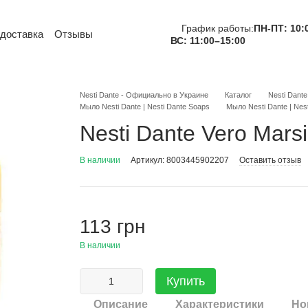
График работы:
ПН-ПТ: 10:
 доставка
Отзывы
ВС: 11:00–15:00
тная информация
и
Обмен и возврат
вательское соглашение
Nesti Dante - Официально в Украине
Каталог
Nesti Dant
Мыло Nesti Dante | Nesti Dante Soaps
Мыло Nesti Dante | Nest
Nesti Dante Vero Mars
В наличии
Артикул: 8003445902207
Оставить отзыв
113 грн
В наличии
Купить
Описание
Характеристики
Но