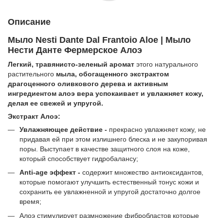
Описание
Мыло Nesti Dante Dal Frantoio Aloe | Мыло
Нести Данте Фермерское Алоэ
Легкий, травянисто-зеленый аромат
этого натурального
растительного
мыла, обогащенного экстрактом
драгоценного оливкового дерева и активным
ингредиентом алоэ вера успокаивает и увлажняет кожу,
делая ее свежей и упругой.
Экстракт Алоэ:
Увлажняющее действие -
прекрасно увлажняет кожу, не
придавая ей при этом излишнего блеска и не закупоривая
поры. Выступает в качестве защитного слоя на коже,
который способствует гидробалансу;
Anti-age эффект -
содержит множество антиоксидантов,
которые помогают улучшить естественный тонус кожи и
сохранить ее увлажненной и упругой достаточно долгое
время;
Алоэ стимулирует размножение фибробластов которые