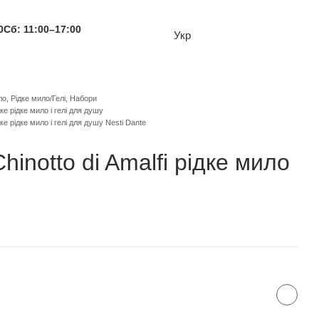
0
Сб: 11:00–17:00
Укр
ло, Рідке мило/Гелі, Набори
ьке рідке мило і гелі для душу
ьке рідке мило і гелі для душу Nesti Dante
Chinotto di Amalfi рідке мило