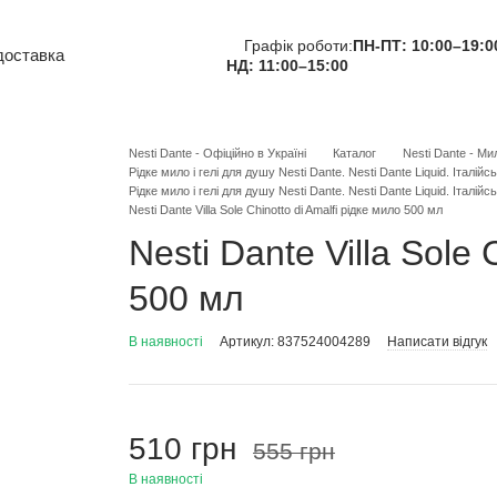
Графік роботи:
ПН-ПТ: 10:00–19:0
доставка
НД: 11:00–15:00
Про нас
тна інформація
та повернення
Nesti Dante - Офіційно в Україні
Каталог
Nesti Dante - Ми
Рідке мило і гелі для душу Nesti Dante. Nesti Dante Liquid. Італійс
користувача
Рідке мило і гелі для душу Nesti Dante. Nesti Dante Liquid. Італійс
Nesti Dante Villa Sole Chinotto di Amalfi рідке мило 500 мл
Nesti Dante Villa Sole 
500 мл
В наявності
Артикул: 837524004289
Написати відгук
510 грн
555 грн
В наявності