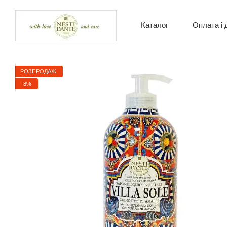
Перейти до основного контенту
Оплата і 
Каталог
Відгуки
Контак
Новини
Обмін 
РОЗПРОДАЖ
Угода 
−8%