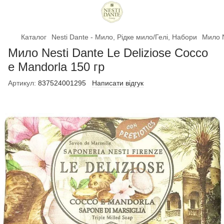
Каталог
Nesti Dante - Мило, Рідке мило/Гелі, Набори
Мило N
Мило Nesti Dante Le Deliziose Cocco
e Mandorla 150 гр
Артикул:
837524001295
Написати відгук