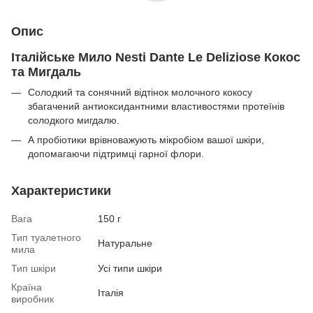
Опис
Італійське Мило Nesti Dante Le Deliziose Кокос
та Мигдаль
Солодкий та сонячний відтінок молочного кокосу
збагачений антиоксидантними властивостями протеїнів
солодкого мигдалю.
А пробіотики врівноважують мікробіом вашої шкіри,
допомагаючи підтримці гарної флори.
Характеристики
Вага
150 г
Тип туалетного
Натуральне
мила
Тип шкіри
Усі типи шкіри
Країна
Італія
виробник