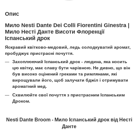
Опис
Мило Nesti Dante Dei Colli Fiorentini Ginestra |
Мило Несті Данте Висоти Флоренції
Іспанський дрок
Яскравий квітково-медовий, ледь солодкуватий аромат,
пробуджує пристрасні почуття.
Захоплюючий Іспанський дрок - людина, яка носить
цю квітку, має славу бути чарівною. Не дивно, що він
був високо оцінений греками та римлянами, які
вирощували його, щоб залучати бджіл і отримувати
ароматний мед.
Схвилюйте свої почуття з пристрасним Іспанським
Дроком.
Nesti Dante Broom - Мило Іспанський дрок від Несті
Данте