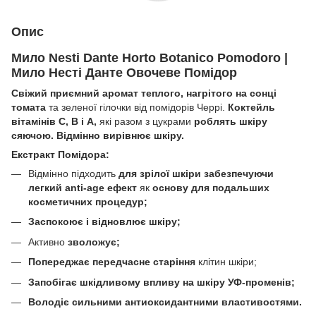
Опис
Мило Nesti Dante Horto Botanico Pomodoro |
Мило Несті Данте Овочеве Помідор
Свіжий приємний аромат теплого, нагрітого на сонці
томата
та зеленої гілочки від помідорів Черрі.
Коктейль
вітамінів С, В і А,
які разом з цукрами
роблять шкіру
сяючою. Відмінно вирівнює шкіру.
Екстракт Помідора:
Відмінно підходить
для зрілої шкіри забезпечуючи
легкий anti-age ефект
як
основу для подальших
косметичних процедур;
Заспокоює і відновлює шкіру;
Активно
зволожує;
Попереджає передчасне старіння
клітин шкіри;
Запобігає шкідливому впливу на шкіру УФ-променів;
Володіє сильними антиоксидантними властивостями.