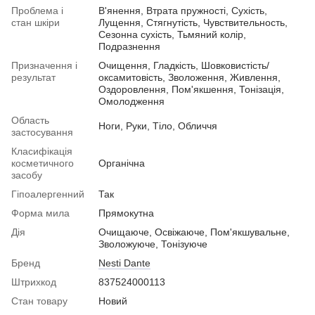
Проблема і
В'янення, Втрата пружності, Сухість,
стан шкіри
Лущення, Стягнутість, Чувствительность,
Сезонна сухість, Тьмяний колір,
Подразнення
Призначення і
Очищення, Гладкість, Шовковистість/
результат
оксамитовість, Зволоження, Живлення,
Оздоровлення, Пом'якшення, Тонізація,
Омолодження
Область
Ноги, Руки, Тіло, Обличчя
застосування
Класифікація
косметичного
Органічна
засобу
Гіпоалергенний
Так
Форма мила
Прямокутна
Дія
Очищаюче, Освіжаюче, Пом'якшувальне,
Зволожуюче, Тонізуюче
Бренд
Nesti Dante
Штрихкод
837524000113
Стан товару
Новий