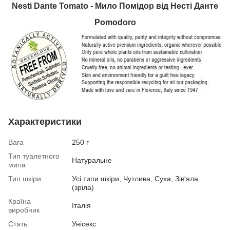
Nesti Dante Tomato - Мило Помідор від Несті Данте
Pomodoro
Характеристики
Вага
250 г
Тип туалетного
Натуральне
мила
Тип шкіри
Усі типи шкіри, Чутлива, Суха, Зів'яла
(зріла)
Країна
Італія
виробник
Стать
Унісекс