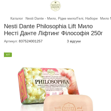
Каталог
Nesti Dante - Мило, Рідке мило/Гелі, Набори
Мило N
Nesti Dante Philosophia Lift Мило
Несті Данте Ліфтинг Філософія 250г
Артикул:
837524001257
3 відгуки
ХІТ