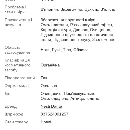
Проблема і
В'янення, Вікові зміни, Сухість, В'ялість
стан шкіри
Призначення і
Збереження пружності шкіри,
результат
Омолодження, Розгладжуючий ефект,
Корекція фігури, Дренаж, Очищення,
Підвищення пружності та еластичності
шкіри, Підвищення тонусу, Зволоження
Область
Ноги, Руки, Тіло, Обличчя
застосування
Класифікація
косметичного
Органічна
засобу
Гіпоалергенний
Так
Форма мила
Овальна
Дія
Очищаюче, Пом'якшувальне,
Омолоджуюче, Антицелюлітне
Бренд
Nesti Dante
Штрихкод
837524001257
Стан товару
Новий