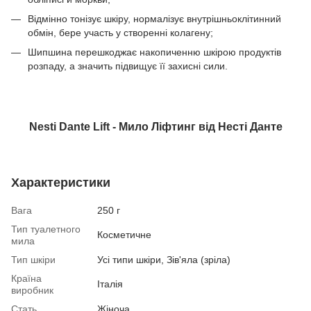
Відмінно тонізує шкіру, нормалізує внутрішньоклітинний
обмін, бере участь у створенні колагену;
Шипшина перешкоджає накопиченню шкірою продуктів
розпаду, а значить підвищує її захисні сили.
Nesti Dante Lift - Мило Ліфтинг від Несті Данте
Характеристики
Вага
250 г
Тип туалетного
Косметичне
мила
Тип шкіри
Усі типи шкіри, Зів'яла (зріла)
Країна
Італія
виробник
Стать
Жіноча