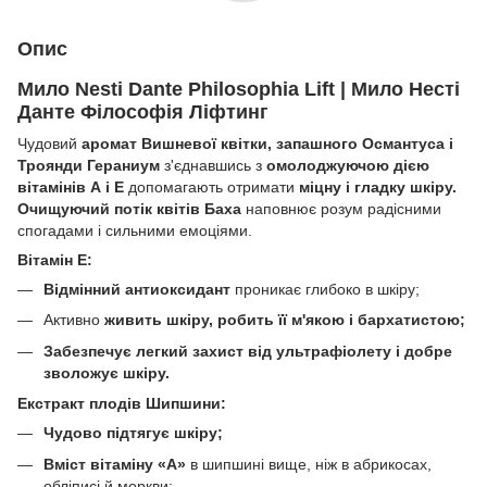
Опис
Мило Nesti Dante Philosophia Lift | Мило Несті
Данте Філософія Ліфтинг
Чудовий
аромат Вишневої квітки, запашного Османтуса і
Троянди Гераниум
з'єднавшись з
омолоджуючою дією
вітамінів А і E
допомагають отримати
міцну і гладку шкіру.
Очищуючий потік квітів Баха
наповнює розум радісними
спогадами і сильними емоціями.
Вітамін Е:
Відмінний антиоксидант
проникає глибоко в шкіру;
Активно
живить шкіру, робить її м'якою і бархатистою;
Забезпечує легкий захист від ультрафіолету і добре
зволожує шкіру.
Екстракт плодів Шипшини:
Чудово підтягує шкіру;
Вміст вітаміну «А»
в шипшині вище, ніж в абрикосах,
обліписі й моркви;