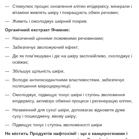
Стимулює процес оновлення клітин епідермісу, мінерали і
вітаміни живлять шкіру і покращують обмін речовин;
Живить і омолоджує шкірний покрив.
Органічний екстракт Ячменю:
Насичений цінними поживними речовинами;
Забезпечує зволожуючий ефект;
Діє як пом'якшувач і діє на шкіру заспокійливо, охолоджує і
освіжає;
Збільшує щільність шкіри;
Володіє антиоксидантними властивостями, забезпечує
поліпшення мікроциркуляції;
Омолоджує, підвищує тонус шкіри і ступінь зволоження
епідермісу, активізує обмінні процеси і регенерацію клітин;
Незамінний для сухої шкіри, допомагає відновити дуже
суху і пошкоджену, вікову шкіру;
Підвищує тонус і ступінь зволоженості шкіри.
Не містить Продуктів нафтохімії - що є канцерогенами і