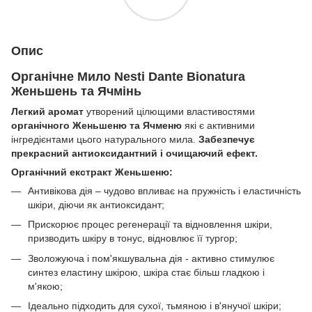
Опис
Органічне Мило Nesti Dante Bionatura
Женьшень та Ячмінь
Легкий аромат
утворений цілющими властивостями
органічного Женьшеню та Ячменю
які є активними
інгредієнтами цього натурального мила.
Забезпечує
прекрасний антиоксидантний і очищаючий ефект.
Органічний екстракт Женьшеню:
Антивікова дія – чудово впливає на пружність і еластичність
шкіри, діючи як антиоксидант;
Прискорює процес регенерації та відновлення шкіри,
призводить шкіру в тонус, відновлює її тургор;
Зволожуюча і пом'якшувальна дія - активно стимулює
синтез еластину шкірою, шкіра стає більш гладкою і
м'якою;
Ідеально підходить для сухої, тьмяною і в'янучої шкіри;