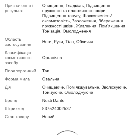
Призначення і
Очищення, Гладкість, Підвищення
результат
пружності та еластичності шкіри,
Підвищення тонусу, Шовковистість/
оксамитовість, Зволоження, Збереження
пружності шкіри, Живлення, Пом'якшення,
Тонізація, Омолодження
Область
Ноги, Руки, Тіло, Обличчя
застосування
Класифікація
косметичного
Органічна
засобу
Гіпоалергенний
Так
Форма мила
Овальна
Дія
Очищаюче, Пом'якшувальне, Зволожуюче,
Тонізуюче, Омолоджуюче
Бренд
Nesti Dante
Штрихкод
837524002537
Стан товару
Новий