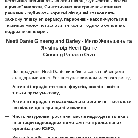
негативно впливають на стан шкіри, Сульфатів - солей
сірчаної кислоти, Синтетичних поверхнево-активних
речовин - руйнують корисні ліпіди які становлять
захисну плівку епідермісу, парабенів - накопичуються в
тканинах молочної залози, гліколів - одних з основних
подразників шкіри .
Nesti Dante Ginseng and Barley - Мило Женьшень та
Ячмінь від Несті Данте
Ginseng Panax e Orzo
Вся продукція Nesti Dante виробляється за найвищими
стандартами якості без поступок вимогам масового ринку;
Активні інгредієнти трав, фруктів, овочів і квітів -
тільки преміум-класу;
Активні інгредієнти максимально органічні - настільки,
наскільки це в принципі можливо;
Чисті, натуральні рослинні масла надходять тільки з
плантацій відповідних вимогам і контрольованих
організацією RSPO;
Vegan friendly - продукція не містить компонентів