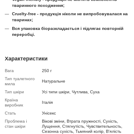
тваринного походження;
Cruelty-free - продукція ніколи не випробовувалася на
тваринах;
Вся упаковка біоразкладається і підлягає повторній
переробці.
Характеристики
Вага
250 г
Тип туалетного
Натуральне
мила
Тип шкіри
Усі типи шкіри, Чутлива, Суха
Країна
Італія
виробник
Стать
Унісекс
Проблема і
Вікові зміни, Втрата пружності, Сухість,
стан шкіри
Лущення, Стягнутість, Чувствительность,
Сезонна сухість, Тьмяний колір, В'ялість