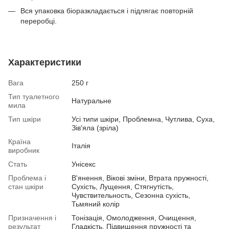
Вся упаковка біоразкладається і підлягає повторній
переробці.
Характеристики
Вага
250 г
Тип туалетного
Натуральне
мила
Тип шкіри
Усі типи шкіри, Проблемна, Чутлива, Суха,
Зів'яла (зріла)
Країна
Італія
виробник
Стать
Унісекс
Проблема і
В'янення, Вікові зміни, Втрата пружності,
стан шкіри
Сухість, Лущення, Стягнутість,
Чувствительность, Сезонна сухість,
Тьмяний колір
Призначення і
Тонізація, Омолодження, Очищення,
результат
Гладкість, Підвищення пружності та