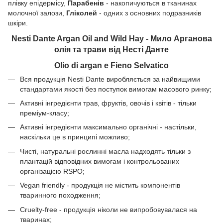
плівку епідермісу,
Парабенів
- накопичуються в тканинах
молочної залози,
Гліколей
- одних з основних подразників
шкіри.
Nesti Dante Argan Oil and Wild Hay - Мило Арганова
олія та трави від Несті Данте
Olio di argan e Fieno Selvatico
Вся продукція Nesti Dante виробляється за найвищими
стандартами якості без поступок вимогам масового ринку;
Активні інгредієнти трав, фруктів, овочів і квітів - тільки
преміум-класу;
Активні інгредієнти максимально органічні - настільки,
наскільки це в принципі можливо;
Чисті, натуральні рослинні масла надходять тільки з
плантацій відповідних вимогам і контрольованих
організацією RSPO;
Vegan friendly - продукція не містить компонентів
тваринного походження;
Cruelty-free - продукція ніколи не випробовувалася на
тваринах;