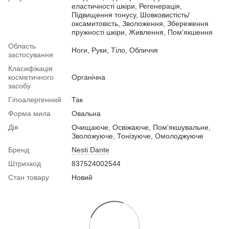
еластичності шкіри, Регенерація,
Підвищення тонусу, Шовковистість/
оксамитовість, Зволоження, Збереження
пружності шкіри, Живлення, Пом'якшення
Область
Ноги, Руки, Тіло, Обличчя
застосування
Класифікація
косметичного
Органічна
засобу
Гіпоалергенний
Так
Форма мила
Овальна
Дія
Очищаюче, Освіжаюче, Пом'якшувальне,
Зволожуюче, Тонізуюче, Омолоджуюче
Бренд
Nesti Dante
Штрихкод
837524002544
Стан товару
Новий