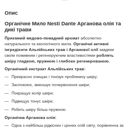
Опис
Органічне Мило Nesti Dante Арганова олія та
дикі трави
Приємний медово-помадний аромат
абсолютно
натурального та екологічного мила.
Органічні активні
інгредієнти Альпійських трав і Арганової олії
завдяки
своїм поживним і регенеруючим властивостями
роблять
шкіру гладкою, пружною і глибоко регенерованою.
Органічний екстракт Альпійських трав:
Прекрасно очищає і тонізує проблемну шкіру;
Заспокоює, зменшує почервоніння шкіри;
Покращує колір шкіри;
Підвищує тонус шкіри;
Робить шкіру більш пружною.
Органічна Арганова олія:
Одна з найбільш рідкісних і цінних олій світу, порівнянна за