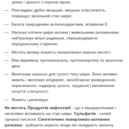
ціною і цінності з чорною ікрою;
Розгладжує дрібні зморшки, зміцнює еластичність,
покращує загальний стан шкіри;
Багата природними антиоксидантами, вітаміном Е;
Насичує клітини шкіри киснем і живильними речовинами,
нейтралізує вільні радикали, перешкоджаючи
передчасному старінню;
Містить велику кількість ненасичених жирних кислот;
Має виражену протизапальну, протиалергічну та захисною
дією;
Винятково корисно для сухого типу шкіри. Воно активно
живить і зволожує епідерміс, запобігаючи зневоднення,
пересихання, надмірну сухість, лущення і виникнення
почуття стягнутості;
Живить і регенерує.
Не містить Продуктів нафтохімії
- що є канцерогенами і
негативно впливають на стан шкіри,
Сульфатів
- солей
сірчаної кислоти,
Синтетичних поверхнево-активних
речовин
- руйнують корисні ліпіди які складають захисну