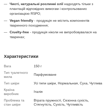
Чисті, натуральні рослинні олії
надходять тільки з
плантацій відповідних вимогам і контрольованих
організацією RSPO;
Vegan friendly
- продукція не містить компонентів
тваринного походження;
Cruelty-free
- продукція ніколи не випробовувалася на
тваринах;
Характеристики
Вага
150 г
Тип туалетного
Парфумоване
мила
Тип шкіри
Усі типи шкіри, Нормальная, Суха, Чутлива
Країна
Італія
виробник
Проблема та
Втрата пружності, Сезонна сухість,
стан шкіри
Стягнутість, Сухість, Чутливість