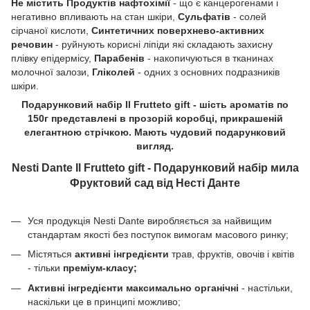
Не містить Продуктів нафтохімії
- що є канцерогенами і
негативно впливають на стан шкіри,
Сульфатів
- солей
сірчаної кислоти,
Синтетичних поверхнево-активних
речовин
- руйнують корисні ліпіди які складають захисну
плівку епідермісу,
Парабенів
- накопичуються в тканинах
молочної залози,
Гліколей
- одних з основних подразників
шкіри.
Подарунковий набір Il Frutteto gift - шість ароматів по
150г представлені в прозорій коробці, прикрашеній
елегантною стрічкою. Мають чудовий подарунковий
вигляд.
Nesti Dante Il Frutteto gift - Подарунковий набір мила
Фруктовий сад від Несті Данте
Уся продукція Nesti Dante виробляється за найвищим
стандартам якості без поступок вимогам масового ринку;
Містяться
активні інгредієнти
трав, фруктів, овочів і квітів
- тільки
преміум-класу;
Активні інгредієнти максимально органічні
- настільки,
наскільки це в принципі можливо;