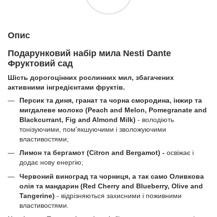
Опис
Подарунковий набір мила Nesti Dante
Фруктовий сад
Шість дорогоцінних рослинних мил, збагачених
активними інгредієнтами фруктів.
Персик та диня, гранат та чорна смородина, інжир та
мигдалеве молоко (Peach and Melon, Pomegranate and
Blackcurrant, Fig and Almond Milk)
- володіють
тонізуючими, пом'якшуючими і зволожуючими
властивостями;
Лимон та бергамот (Citron and Bergamot)
-
освіжає і
додає нову енергію;
Червоний виноград та чорниця, а так само Оливкова
олія та мандарин (Red Cherry and Blueberry, Olive and
Tangerine)
- відрізняються захисними і поживними
властивостями.