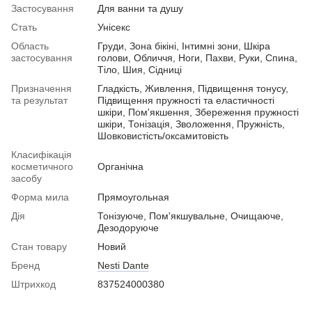
Застосування
Для ванни та душу
Стать
Унісекс
Область
Груди, Зона бікіні, Інтимні зони, Шкіра
застосування
голови, Обличчя, Ноги, Пахви, Руки, Спина,
Тіло, Шия, Сідниці
Призначення
Гладкість, Живлення, Підвищення тонусу,
та результат
Підвищення пружності та еластичності
шкіри, Пом'якшення, Збереження пружності
шкіри, Тонізація, Зволоження, Пружність,
Шовковистість/оксамитовість
Класифікація
косметичного
Органічна
засобу
Форма мила
Прямоугольная
Дія
Тонізуюче, Пом'якшувальне, Очищаюче,
Дезодоруюче
Стан товару
Новий
Бренд
Nesti Dante
Штрихкод
837524000380