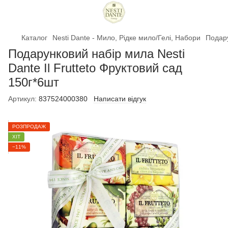
Каталог
Nesti Dante - Мило, Рідке мило/Гелі, Набори
Подару
Подарунковий набір мила Nesti
Dante Il Frutteto Фруктовий сад
150г*6шт
Артикул:
837524000380
Написати відгук
РОЗПРОДАЖ
ХІТ
−11%