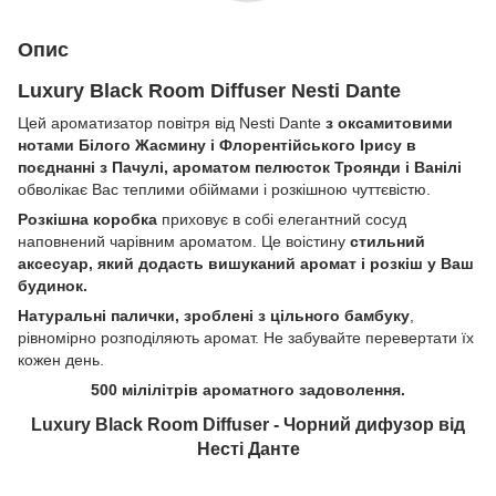
Опис
Luxury Black Room Diffuser Nesti Dante
Цей ароматизатор повітря від Nesti Dante
з оксамитовими
нотами Білого Жасмину і Флорентійського Ірису в
поєднанні з Пачулі, ароматом пелюсток Троянди і Ванілі
обволікає Вас теплими обіймами і розкішною чуттєвістю.
Розкішна коробка
приховує в собі елегантний сосуд
наповнений чарівним ароматом. Це воістину
стильний
аксесуар, який додасть вишуканий аромат і розкіш у Ваш
будинок.
Натуральні палички, зроблені з цільного бамбуку
,
рівномірно розподіляють аромат. Не забувайте перевертати їх
кожен день.
500 мілілітрів ароматного задоволення.
Luxury Black Room Diffuser - Чорний дифузор від
Несті Данте