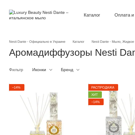
Перейти к основному контенту
Оплата и
Каталог
О нас
Контак
Новост
Пользо
Nesti Dante - Официально в Украине
Каталог
Nesti Dante - Мыло, Жидко
Аромадиффузоры Nesti Dan
Фильтр
Иконки
Бренд
−14%
РАСПРОДАЖА
ХИТ
−14%