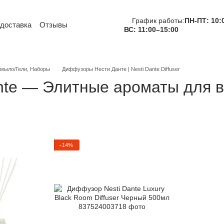
График работы:
ПН-ПТ: 10:
 доставка
Отзывы
ВС: 11:00–15:00
тная информация
и
Обмен и возврат
вательское соглашение
е мыло/Гели, Наборы
Диффузоры Нести Данте | Nesti Dante Diffuser
te — Элитные ароматы для 
−14%