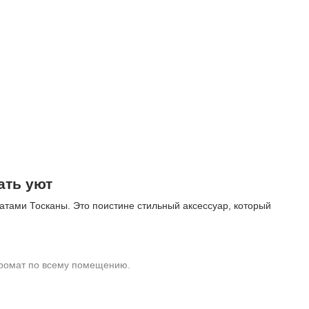
ать уют
тами Тосканы. Это поистине стильный аксессуар, который
аромат по всему помещению.
ный шлейф.