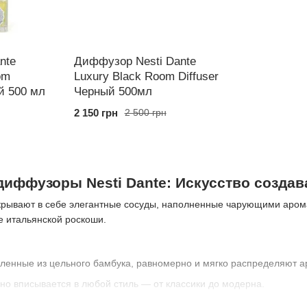
nte
Диффузор Nesti Dante
om
Luxury Black Room Diffuser
й 500 мл
Черный 500мл
2 150 грн
2 500 грн
иффузоры Nesti Dante: Искусство создав
рывают в себе элегантные сосуды, наполненные чарующими арома
 итальянской роскоши.
вленные из цельного бамбука, равномерно и мягко распределяют 
о вписывается в любой стиль — от классики до модерна.
озиции раскрываются постепенно, создавая длительный и прият