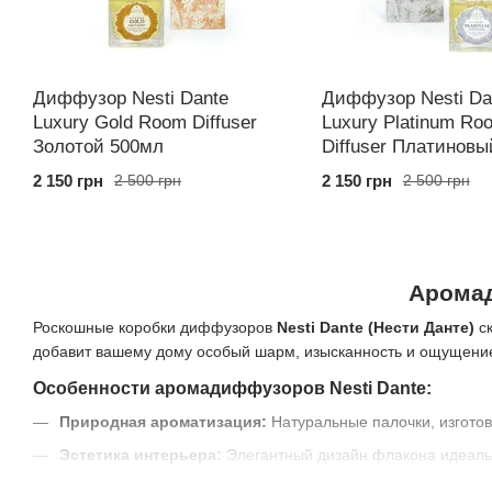
Диффузор Nesti Dante
Диффузор Nesti Da
Luxury Gold Room Diffuser
Luxury Platinum Ro
Золотой 500мл
Diffuser Платиновы
2 150 грн
2 150 грн
2 500 грн
2 500 грн
Аромад
Роскошные коробки диффузоров
Nesti Dante (Нести Данте)
ск
добавит вашему дому особый шарм, изысканность и ощущение
Особенности аромадиффузоров Nesti Dante:
Природная ароматизация:
Натуральные палочки, изгото
Эстетика интерьера:
Элегантный дизайн флакона идеальн
Стойкость и насыщенность:
Сложные парфюмерные комп