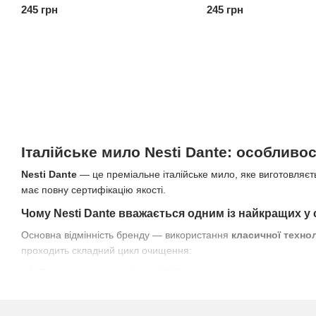
245 грн
245 грн
Італійське мило Nesti Dante: особливос
Nesti Dante
— це преміальне італійське мило, яке виготовляєт
має повну сертифікацію якості.
Чому Nesti Dante вважається одним із найкращих у с
Основна відмінність бренду — використання
класичної технол
проходить складний цикл очищення:
Розшарування на фракції:
Під час варіння мильна маса р
іншим компаніям.
Очищення від лугу:
Осад із залишками лугу та забруднен