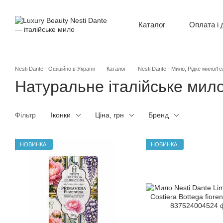
Перейти до основного контенту
Оплата і 
Каталог
Відгуки
Контак
Новини
Обмін 
Nesti Dante - Офіційно в Україні
Каталог
Nesti Dante - Мило, Рідке мило/Ге
Угода 
Натуральне італійське мило
Фільтр
Іконки
Ціна, грн
Бренд
НОВИНКА
НОВИНКА