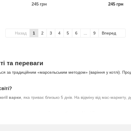
245 грн
245 грн
Назад
1
2
3
4
5
6
...
9
Вперед
ті та переваги
ься за традиційним «марсельським методом» (варіння у котлі). Прод
віті?
огії варки
, яка триває близько 5 днів. На відміну від мас-маркету
озділяється на три рівні. Для виробництва Nesti Dante використов
нями повністю вимивається водою, що робить кінцевий продукт безп