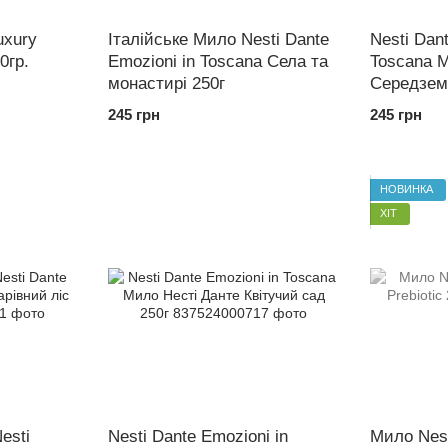
uxury
Італійське Мило Nesti Dante
Nesti Dan
0гр.
Emozioni in Toscana Села та
Toscana 
монастирі 250г
Середзем
Mediterra
245 грн
245 грн
НОВИНКА
ХІТ
esti
Nesti Dante Emozioni in
Мило Nest