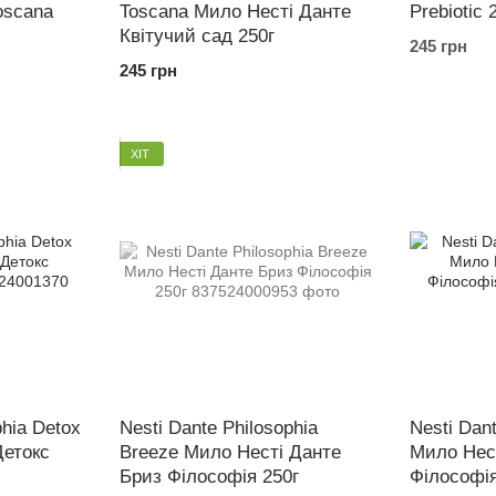
oscana
Toscana Мило Несті Данте
Prebiotic 
Квітучий сад 250г
245 грн
245 грн
ХІТ
phia Detox
Nesti Dante Philosophia
Nesti Dan
Детокс
Breeze Мило Несті Данте
Мило Нес
Бриз Філософія 250г
Філософія