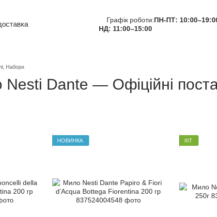
Графік роботи:
ПН-ПТ: 10:00–19:0
доставка
НД: 11:00–15:00
Про нас
тна інформація
та повернення
лі, Набори
користувача
 Nesti Dante — Офіційні поста
НОВИНКА
ХІТ