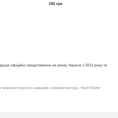
250г
245 грн
укція офіційно представлена на ринку України з 2013 року та
, де використовується швидкий «прямий метод», Nesti Dante
ують лише верхній шар —
«вершки»
, тоді як осад реалізується
ечним і гіпоалергенним.